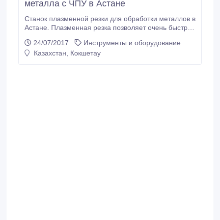
металла с ЧПУ в Астане
Станок плазменной резки для обработки металлов в
Астане. Плазменная резка позволяет очень быстро
и качественно кроить металл различной толщины.
24/07/2017
Инструменты и оборудование
Толщина обрабатываемого металла - до 25 мм.
Казахстан, Кокшетау
При оснащении портального станка с ЧПУ
источником плазменной резки HYPERTHERM
MAXPRO2000, толщина прорезаемого металла
увеличится до 50 мм.